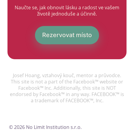
Naučte se, jak obnovit lásku a radost ve vašem
životě jednoduše a účinně.
Rezervovat místo
Josef Hoang, vztahový kouč, mentor a průvodce.
This site is not a part of the Facebook™ website or
Facebook™ Inc. Additionally, this site is NOT
endorsed by Facebook™ in any way. FACEBOOK™ is
a trademark of FACEBOOK™, Inc.
©
2026
No Limit Institution s.r.o.